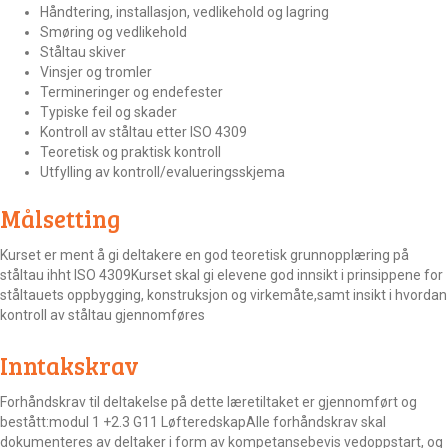
Håndtering, installasjon, vedlikehold og lagring
Smøring og vedlikehold
Ståltau skiver
Vinsjer og tromler
Termineringer og endefester
Typiske feil og skader
Kontroll av ståltau etter ISO 4309
Teoretisk og praktisk kontroll
Utfylling av kontroll/evalueringsskjema
Målsetting
Kurset er ment å gi deltakere en god teoretisk grunnopplæring på
ståltau ihht ISO 4309Kurset skal gi elevene god innsikt i prinsippene for
ståltauets oppbygging, konstruksjon og virkemåte,samt insikt i hvordan
kontroll av ståltau gjennomføres
Inntakskrav
Forhåndskrav til deltakelse på dette læretiltaket er gjennomført og
bestått:modul 1 +2.3 G11 LøfteredskapAlle forhåndskrav skal
dokumenteres av deltaker i form av kompetansebevis vedoppstart, og