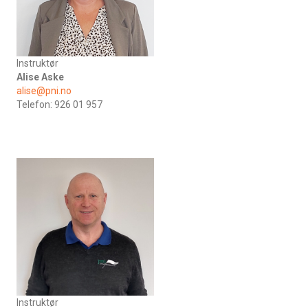
Instruktør
Alise Aske
alise@pni.no
Telefon: 926 01 957
Instruktør