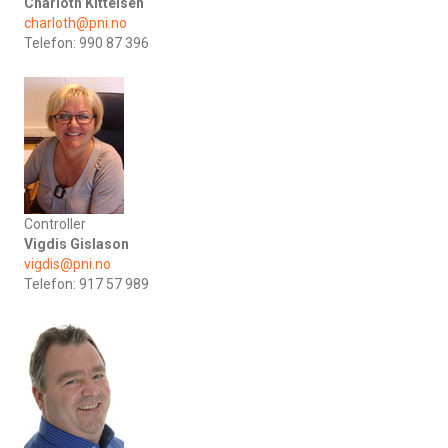
Charloth Kittelsen
charloth@pni.no
Telefon: 990 87 396
Controller
Vigdis Gislason
vigdis@pni.no
Telefon: 917 57 989