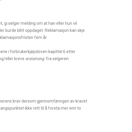
, gi selger melding om at han eller hun vil
ler burde blitt oppdaget. Reklamasjon kan skje
reklamasjonsfristen fem år.
ene i forbrukerkjøpsloven kapittel 6 etter
og/eller kreve
erstatning
fra selgeren.
kjøperens krav dersom gjennomføringen av kravet
gangspunktet ikke rett til å foreta mer enn to