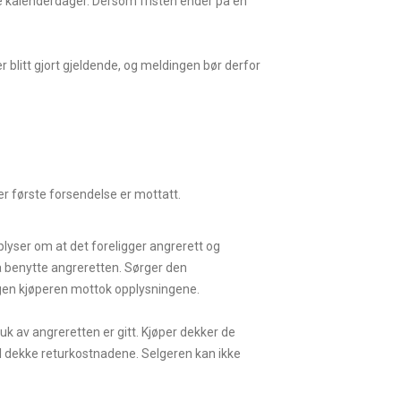
le kalenderdager. Dersom fristen ender på en
 blitt gjort gjeldende, og meldingen bør derfor
er første forsendelse er mottatt.
plyser om at det foreligger angrerett og
å benytte angreretten. Sørger den
agen kjøperen mottok opplysningene.
k av angreretten er gitt. Kjøper dekker de
al dekke returkostnadene. Selgeren kan ikke