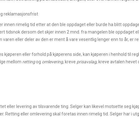
og reklamasjonsfrist
innen rimelig tid etter at den ble oppdaget eller burde ha blitt oppdaget
ert tidsnok dersom det skjer innen 2 mnd. fra mangelen ble oppdaget el
m varen eller deler av den er ment å vare vesentlig lenger enn to år, er 
kjøperen eller forhold på kjøperens side, kan kjøperen i henhold til regl
elge mellom
retting
og
omlevering
, kreve
prisavslag
, kreve avtalen hevet 
t eller levering av tilsvarende ting. Selger kan likevel motsette seg 
r. Retting eller omlevering skal foretas innen rimelig tid. Selger har i ut