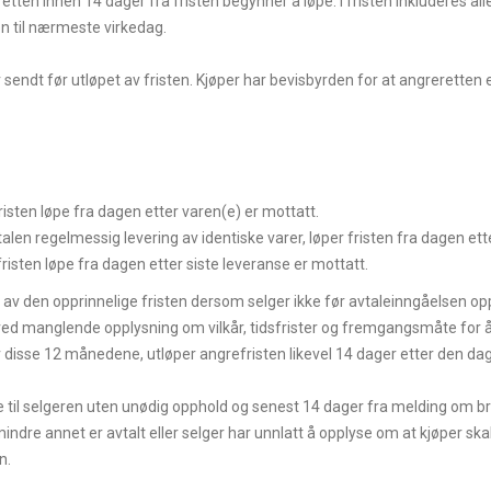
tten innen 14 dager fra fristen begynner å løpe. I fristen inkluderes al
en til nærmeste virkedag.
ndt før utløpet av fristen. Kjøper har bevisbyrden for at angreretten er
risten løpe fra dagen etter varen(e) er mottatt.
len regelmessig levering av identiske varer, løper fristen fra dagen ett
fristen løpe fra dagen etter siste leveranse er mottatt.
t av den opprinnelige fristen dersom selger ikke før avtaleinngåelsen op
ved manglende opplysning om vilkår, tidsfrister og fremgangsmåte for 
av disse 12 månedene, utløper angrefristen likevel 14 dager etter den d
 til selgeren uten unødig opphold og senest 14 dager fra melding om bru
ndre annet er avtalt eller selger har unnlatt å opplyse om at kjøper sk
n.