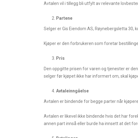
Avtalen vil i tillegg bli utfylt av relevante lov
Partene
Selger er Gis Eiendom AS, Røynebergsletta 30, 
Kjøper er den forbrukeren som foretar bestilling
Pris
Den oppgitte prisen for varen og tjenester er den
selger før kjøpet ikke har informert om, skal kjøp
Avtaleinngåelse
Avtalen er bindende for begge parter når kjøperen 
Avtalen er likevel ikke bindende hvis det har forek
annen part innså eller burde ha innsett at det forel