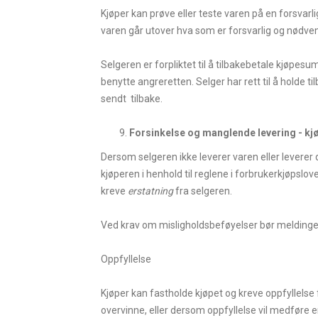
Kjøper kan prøve eller teste varen på en forsvarl
varen går utover hva som er forsvarlig og nødvend
Selgeren er forpliktet til å tilbakebetale kjøpe
benytte angreretten. Selger har rett til å holde t
sendt tilbake.
Forsinkelse og manglende levering - kjø
Dersom selgeren ikke leverer varen eller leverer 
kjøperen i henhold til reglene i forbrukerkjøpslo
kreve
erstatning
fra selgeren.
Ved krav om misligholdsbeføyelser bør meldingen
Oppfyllelse
Kjøper kan fastholde kjøpet og kreve oppfyllelse 
overvinne, eller dersom oppfyllelse vil medføre en