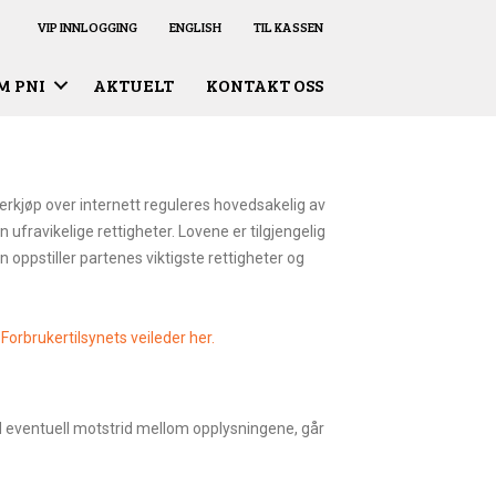
VIP INNLOGGING
ENGLISH
TIL KASSEN
M PNI
AKTUELT
KONTAKT OSS
erkjøp over internett reguleres hovedsakelig av
ufravikelige rettigheter. Lovene er tilgjengelig
oppstiller partenes viktigste rettigheter og
Forbrukertilsynets veileder her.
Ved eventuell motstrid mellom opplysningene, går