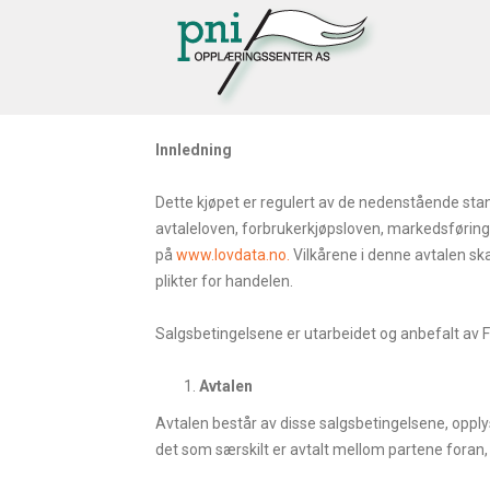
Innledning
Dette kjøpet er regulert av de nedenstående stan
avtaleloven, forbrukerkjøpsloven, markedsføringsl
på
www.lovdata.no.
Vilkårene i denne avtalen ska
plikter for handelen.
Salgsbetingelsene er utarbeidet og anbefalt av F
Avtalen
Avtalen består av disse salgsbetingelsene, opplys
det som særskilt er avtalt mellom partene foran, 