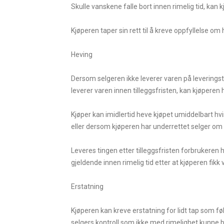
Skulle vanskene falle bort innen rimelig tid, kan k
Kjøperen taper sin rett til å kreve oppfyllelse o
Heving
Dersom selgeren ikke leverer varen på leveringstid
leverer varen innen tilleggsfristen, kan kjøperen 
Kjøper kan imidlertid heve kjøpet umiddelbart hvis
eller dersom kjøperen har underrettet selger om 
Leveres tingen etter tilleggsfristen forbrukeren 
gjeldende innen rimelig tid etter at kjøperen fikk 
Erstatning
Kjøperen kan kreve erstatning for lidt tap som fø
selgers kontroll som ikke med rimelighet kunne bli