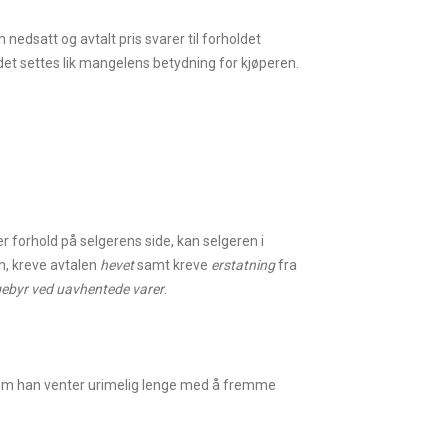
nedsatt og avtalt pris svarer til forholdet
det settes lik mangelens betydning for kjøperen.
er forhold på selgerens side, kan selgeren i
n, kreve avtalen
hevet
samt kreve
erstatning
fra
ebyr ved uavhentede varer
.
ersom han venter urimelig lenge med å fremme