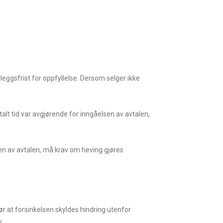
lleggsfrist for oppfyllelse. Dersom selger ikke
talt tid var avgjørende for inngåelsen av avtalen,
sen av avtalen, må krav om heving gjøres
ør at forsinkelsen skyldes hindring utenfor
.