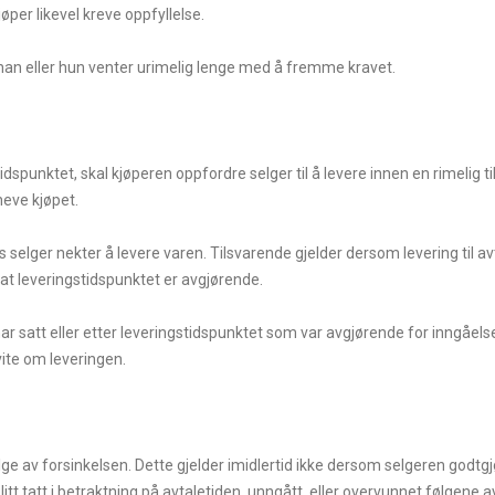
jøper likevel kreve oppfyllelse.
m han eller hun venter urimelig lenge med å fremme kravet.
spunktet, skal kjøperen oppfordre selger til å levere innen en rimelig ti
heve kjøpet.
 selger nekter å levere varen. Tilsvarende gjelder dersom levering til av
at leveringstidspunktet er avgjørende.
har satt eller etter leveringstidspunktet som var avgjørende for inngåel
vite om leveringen.
lge av forsinkelsen. Dette gjelder imidlertid ikke dersom selgeren godtgj
tt tatt i betraktning på avtaletiden, unngått, eller overvunnet følgene av