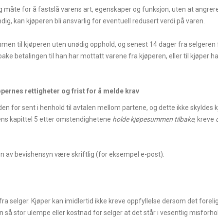
ig måte for å fastslå varens art, egenskaper og funksjon, uten at angrere
ig, kan kjøperen bli ansvarlig for eventuell redusert verdi på varen.
summen til kjøperen uten unødig opphold, og senest 14 dager fra selgere
ilbake betalingen til han har mottatt varene fra kjøperen, eller til kjøper
pernes rettigheter og frist for å melde krav
den for sent i henhold til avtalen mellom partene, og dette ikke skyldes k
vens kapittel 5 etter omstendighetene
holde kjøpesummen tilbake
, kreve
 av bevishensyn være skriftlig (for eksempel e-post).
fra selger. Kjøper kan imidlertid ikke kreve oppfyllelse dersom det forel
 så stor ulempe eller kostnad for selger at det står i vesentlig misforhold