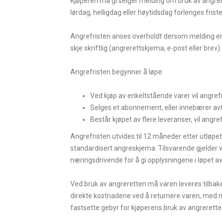
Kjøperen må gi selger melding om bruk av angrere
lørdag, helligdag eller høytidsdag forlenges frist
Angrefristen anses overholdt dersom melding er se
skje skriftlig (angrerettskjema, e-post eller brev).
Angrefristen begynner å løpe:
Ved kjøp av enkeltstående varer vil angref
Selges et abonnement, eller innebærer avta
Består kjøpet av flere leveranser, vil angre
Angrefristen utvides til 12 måneder etter utløpe
standardisert angreskjema. Tilsvarende gjelder 
næringsdrivende for å gi opplysningene i løpet 
Ved bruk av angreretten må varen leveres tilbake
direkte kostnadene ved å returnere varen, med mi
fastsette gebyr for kjøperens bruk av angrerette