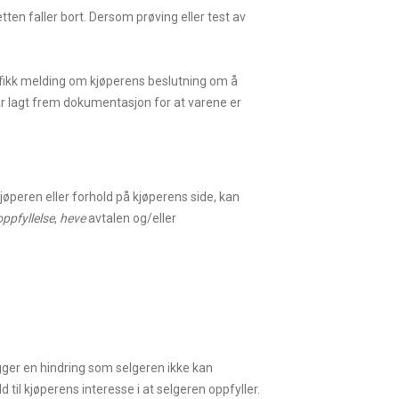
tten faller bort. Dersom prøving eller test av
n fikk melding om kjøperens beslutning om å
 har lagt frem dokumentasjon for at varene er
jøperen eller forhold på kjøperens side, kan
oppfyllelse
,
heve
avtalen og/eller
igger en hindring som selgeren ikke kan
 til kjøperens interesse i at selgeren oppfyller.