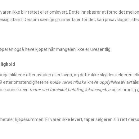
ren ikke blir rettet eller omlevert. Dette innebærer at forholdet mellom 
ssig stand. Dersom særlige grunner taler for det, kan prisavslaget i ste
kjøperen også heve kjøpet når mangelen ikke er uvesentlig.
slighold
rige pliktene etter avtalen eller loven, og dette ikke skyldes selgeren ell
el 9 etter omstendighetene
holde
varen tilbake
, kreve
oppfyllelse
av avtale
ene kunne kreve
renter ved forsinket betaling, inkassogebyr
og et rimelig
g
n betaler kjøpesummen. Er varen ikke levert, taper selgeren sin rett d