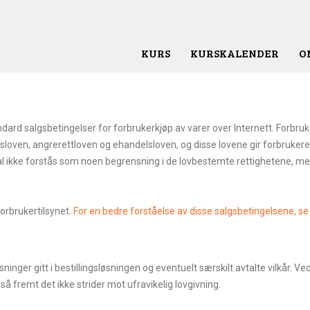
KURS
KURSKALENDER
O
dard salgsbetingelser for forbrukerkjøp av varer over Internett. Forbruk
oven, angrerettloven og ehandelsloven, og disse lovene gir forbrukeren 
l ikke forstås som noen begrensning i de lovbestemte rettighetene, men 
orbrukertilsynet.
For en bedre forståelse av disse salgsbetingelsene, se 
ninger gitt i bestillingsløsningen og eventuelt særskilt avtalte vilkår. 
så fremt det ikke strider mot ufravikelig lovgivning.