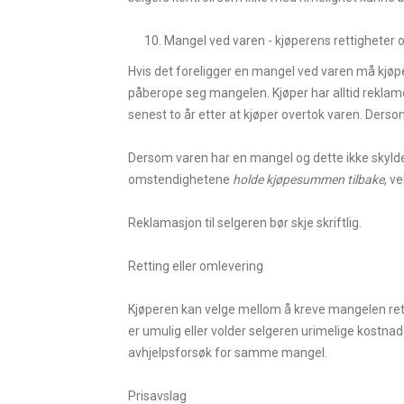
Mangel ved varen - kjøperens rettigheter 
Hvis det foreligger en mangel ved varen må kjøper 
påberope seg mangelen. Kjøper har alltid reklam
senest to år etter at kjøper overtok varen. Derso
Dersom varen har en mangel og dette ikke skyldes 
omstendighetene
holde kjøpesummen tilbake
, v
Reklamasjon til selgeren bør skje skriftlig.
Retting eller omlevering
Kjøperen kan velge mellom å kreve mangelen rette
er umulig eller volder selgeren urimelige kostnade
avhjelpsforsøk for samme mangel.
Prisavslag