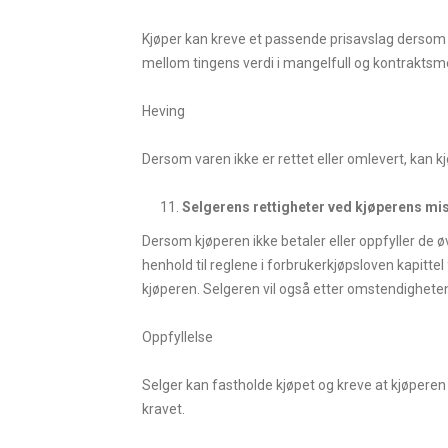
Kjøper kan kreve et passende prisavslag dersom va
mellom tingens verdi i mangelfull og kontraktsme
Heving
Dersom varen ikke er rettet eller omlevert, kan 
Selgerens rettigheter ved kjøperens mi
Dersom kjøperen ikke betaler eller oppfyller de øv
henhold til reglene i forbrukerkjøpsloven kapitt
kjøperen. Selgeren vil også etter omstendighet
Oppfyllelse
Selger kan fastholde kjøpet og kreve at kjøpere
kravet.