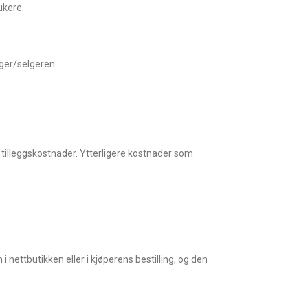
ukere.
ger/selgeren.
g tilleggskostnader. Ytterligere kostnader som
 i nettbutikken eller i kjøperens bestilling, og den