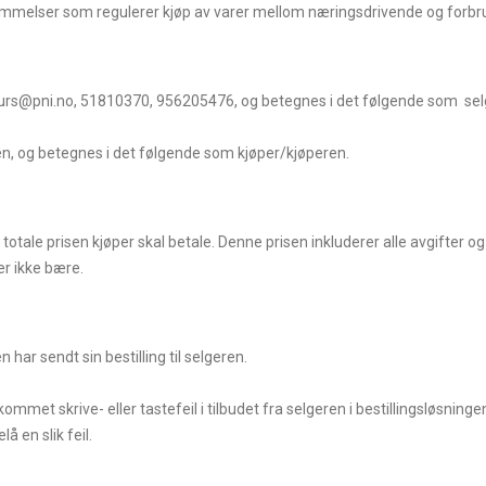
bestemmelser som regulerer kjøp av varer mellom næringsdrivende og forbr
kurs@pni.no, 51810370, 956205476, og betegnes i det følgende som sel
en, og betegnes i det følgende som kjøper/kjøperen.
 totale prisen kjøper skal betale. Denne prisen inkluderer alle avgifter o
er ikke bære.
har sendt sin bestilling til selgeren.
ommet skrive- eller tastefeil i tilbudet fra selgeren i bestillingsløsningen
å en slik feil.