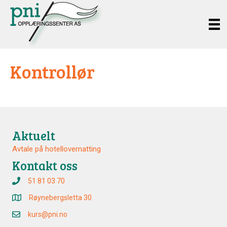
Kontrollør
Aktuelt
Avtale på hotellovernatting
Kontakt oss
51 81 03 70
Røynebergsletta 30
kurs@pni.no