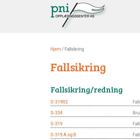
Hjem
/ Fallsikring
Fallsikring
Fallsikring/redning
S-319R2
Fal
S-334
Bru
S-319
Fal
S-319 A og B
Fal