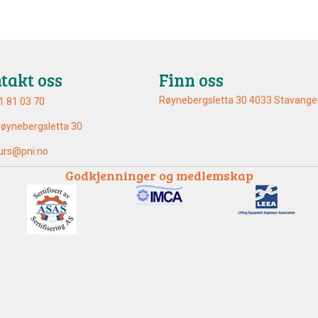
takt oss
Finn oss
Røynebergsletta 30 4033 Stavange
1 81 03 70
øynebergsletta 30
urs@pni.no
Godkjenninger og medlemskap