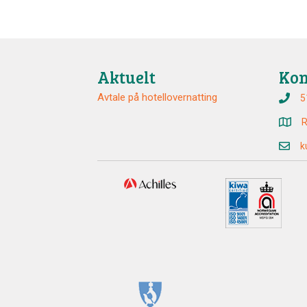
Aktuelt
Kon
Avtale på hotellovernatting
5
R
k