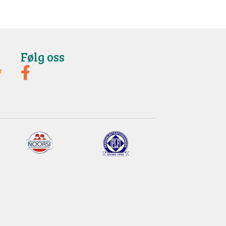
Følg oss
r