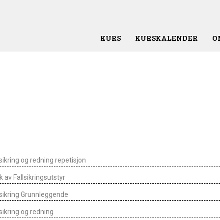
KURS
KURSKALENDER
O
lsikring og redning repetisjon
k av Fallsikringsutstyr
lsikring Grunnleggende
lsikring og redning